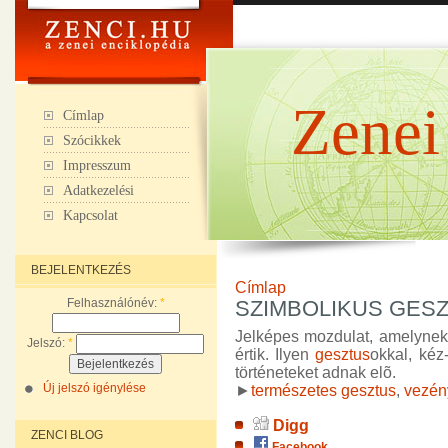
Zenei
Címlap
Szócikkek
Impresszum
Adatkezelési
Kapcsolat
BEJELENTKEZÉS
Címlap
Felhasználónév:
*
SZIMBOLIKUS GES
Jelképes mozdulat, amelynek 
Jelszó:
*
értik. Ilyen
gesztus
okkal, kéz
történeteket adnak elõ.
Új jelszó igénylése
►
természetes gesztus
,
vezén
Digg
ZENCI BLOG
Facebook