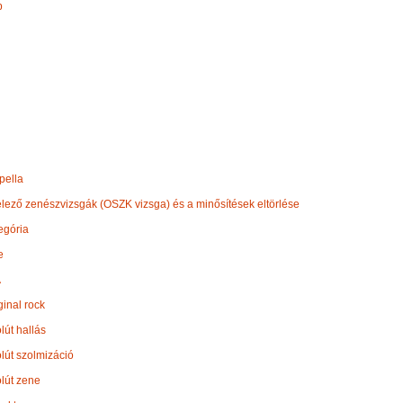
p
pella
elező zenészvizsgák (OSZK vizsga) és a minősítések eltörlése
egória
e
A
ginal rock
lút hallás
lút szolmizáció
lút zene