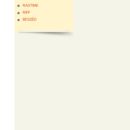
RAGTIME
RIFF
BESZÉD