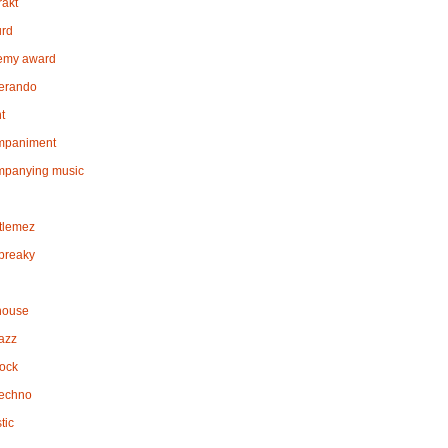
rakt
rd
emy award
erando
t
mpaniment
mpanying music
tlemez
breaky
house
jazz
rock
techno
tic