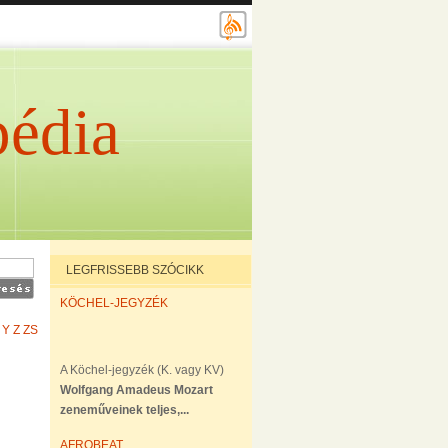
édia
LEGFRISSEBB SZÓCIKK
KÖCHEL-JEGYZÉK
Y
Z
ZS
A Köchel-jegyzék (K. vagy KV)
Wolfgang Amadeus Mozart
zeneműveinek teljes,...
AFROBEAT