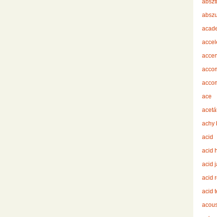
abszt
abszu
acad
accel
accen
acco
acco
ace
acetá
achy 
acid
acid 
acid 
acid 
acid 
acous