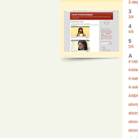
2-ste
3
3/4
4
4/4
5
5/4
A
a cap
A köt
A-kat
A-sid
AAB
abori
abszo
abszo
abszo