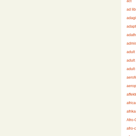
act
ad li
adag
adapt
adath
admis
adult
adult 
adult
aerof
aerop
affekt
afric
afrika
Afro-
afro-