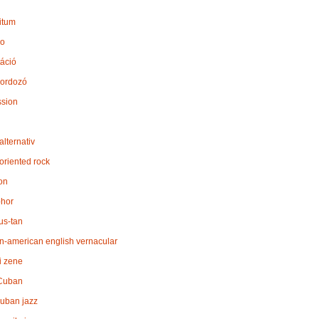
bitum
io
áció
ordozó
sion
alternativ
 oriented rock
on
hor
us-tan
an-american english vernacular
i zene
Cuban
cuban jazz