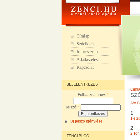
Címlap
Szócikkek
Impresszum
Adatkezelési
Kapcsolat
BEJELENTKEZÉS
Címl
SZ
Felhasználónév:
*
A/Á
B
Jelszó:
*
1
1-ste
Új jelszó igénylése
2
2 Ton
ZENCI BLOG