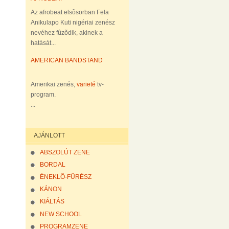
Az afrobeat elsõsorban Fela
Anikulapo Kuti nigériai zenész
nevéhez fûzõdik, akinek a
hatását...
AMERICAN BANDSTAND
Amerikai zenés,
varieté
tv-
program.
...
AJÁNLOTT
ABSZOLÚT ZENE
BORDAL
ÉNEKLÕ-FÛRÉSZ
KÁNON
KIÁLTÁS
NEW SCHOOL
PROGRAMZENE