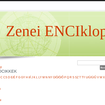
Zenei ENCIklop
ap
ÓCIKKEK
C
CS
D
E/É
F
G
GY
H
I/Í
J
K
L
LY
M
N
NY
O/Ó/Ö/Ő
P
Q
R
S
SZ
T
TY
U/Ú/Ü/Ű
V
W
X
p
e