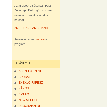
Az afrobeat elsõsorban Fela
Anikulapo Kuti nigériai zenész
nevéhez fûzõdik, akinek a
hatását...
AMERICAN BANDSTAND
Amerikai zenés,
varieté
tv-
program.
...
AJÁNLOTT
ABSZOLÚT ZENE
BORDAL
ÉNEKLÕ-FÛRÉSZ
KÁNON
KIÁLTÁS
NEW SCHOOL
PROGRAMZENE