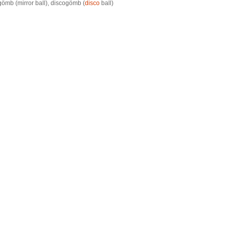
gömb (mirror ball), discogömb (
disco
ball)