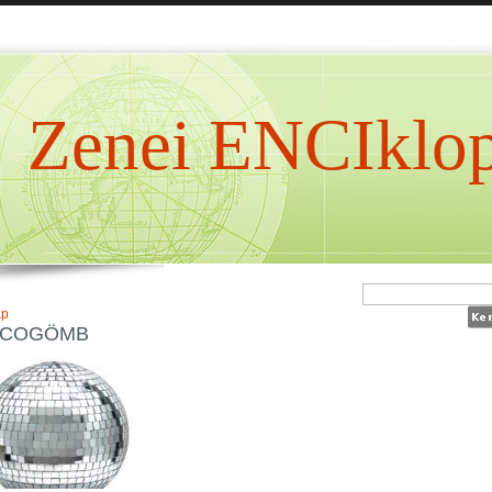
Zenei ENCIklop
ap
SCOGÖMB