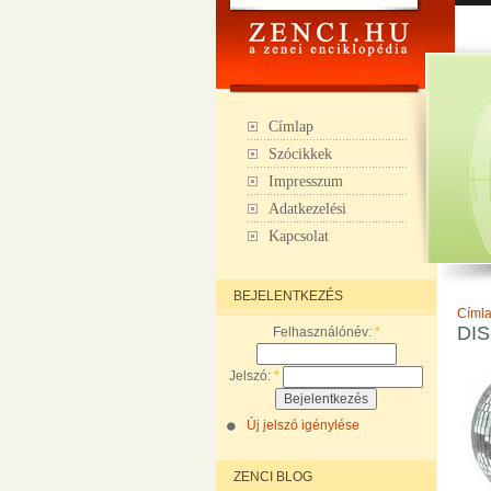
Címlap
Szócikkek
Impresszum
Adatkezelési
Kapcsolat
BEJELENTKEZÉS
Címl
DI
Felhasználónév:
*
Jelszó:
*
Új jelszó igénylése
ZENCI BLOG