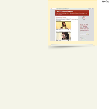
tükör