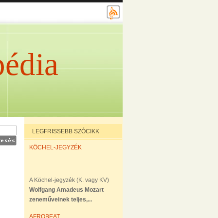
édia
LEGFRISSEBB SZÓCIKK
KÖCHEL-JEGYZÉK
A Köchel-jegyzék (K. vagy KV)
Wolfgang Amadeus Mozart
zeneműveinek teljes,...
AFROBEAT