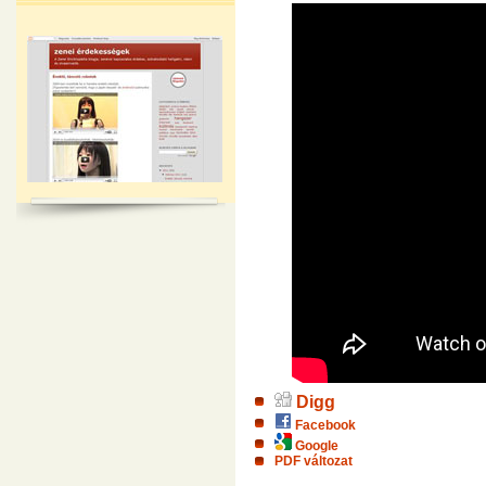
Digg
Facebook
Google
PDF változat