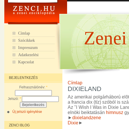
Zenei
Címlap
Szócikkek
Impresszum
Adatkezelési
Kapcsolat
BEJELENTKEZÉS
Címlap
Felhasználónév:
*
DIXIELAND
Az amerikai polgárháború elõt
Jelszó:
*
a francia dix (tíz) szóból is sz
Az "I Wish I Was in Dixie Lan
Új jelszó igénylése
elnöki beiktatásán
himnusz
gy
►
dixielandzene
Dixie
►
ZENCI BLOG