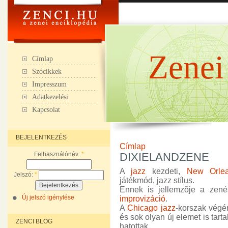
Zenei
Címlap
Szócikkek
Impresszum
Adatkezelési
Kapcsolat
BEJELENTKEZÉS
Címlap
Felhasználónév:
*
DIXIELANDZENE
A
jazz
kezdeti,
New Orle
Jelszó:
*
játékmód, jazz stílus.
Ennek is jellemzõje a zen
Új jelszó igénylése
improvizáció
.
A
Chicago jazz
-korszak végé
és sok olyan új elemet is tar
ZENCI BLOG
hatottak.