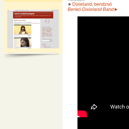
►
Dixieland
,
bendzsó
Benkó Dixieland Band►