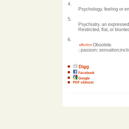
4.
Psychology.
feeling
or
em
5.
Psychiatry.
an
expresse
Restricted,
flat,
or
blunte
6.
Obsolete.
affection
;
passion;
sensation;
incl
Digg
Facebook
Google
PDF változat