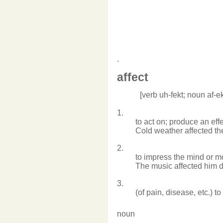
.
af
fect
[
verb
uh
-
fekt
;
noun
af
-e
1.
to
act
on;
produce
an
eff
Cold
weather
affected
th
2.
to
impress
the
mind
or
m
The
music
affected
him
d
3.
(of
pain,
disease,
etc.)
to
noun