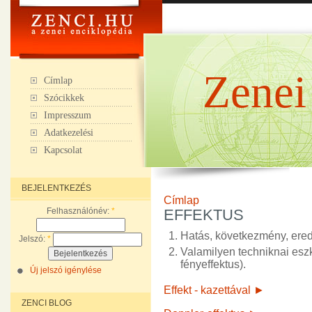
Zenei
Címlap
Szócikkek
Impresszum
Adatkezelési
Kapcsolat
BEJELENTKEZÉS
Címlap
Felhasználónév:
*
EFFEKTUS
Hatás, következmény, ered
Jelszó:
*
Valamilyen techniknai eszkö
fényeffektus).
Új jelszó igénylése
Effekt - kazettával ►
ZENCI BLOG