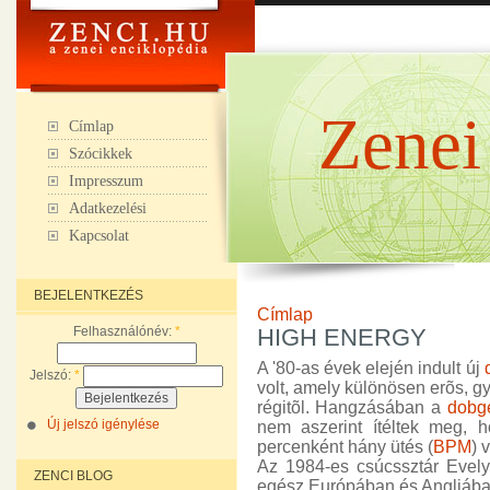
Zenei
Címlap
Szócikkek
Impresszum
Adatkezelési
Kapcsolat
BEJELENTKEZÉS
Címlap
Felhasználónév:
*
HIGH ENERGY
A '80-as évek elején indult új
Jelszó:
*
volt, amely különösen erõs, g
régitõl. Hangzásában a
dobg
Új jelszó igénylése
nem aszerint ítéltek meg, 
percenként hány ütés (
BPM
) 
Az 1984-es csúcssztár Evely
ZENCI BLOG
egész Európában és Angliában