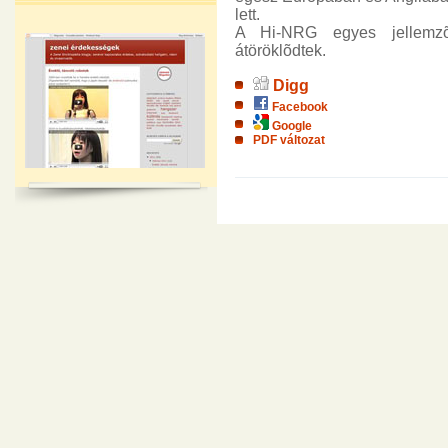
lett.
A Hi-NRG egyes jellem
átöröklõdtek.
Digg
Facebook
Google
PDF változat