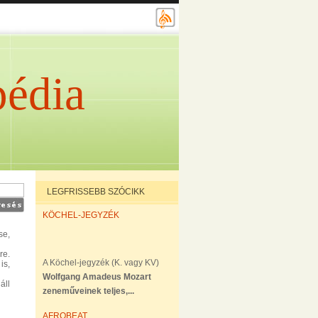
édia
LEGFRISSEBB SZÓCIKK
KÖCHEL-JEGYZÉK
se,
re.
A Köchel-jegyzék (K. vagy KV)
 is,
Wolfgang Amadeus Mozart
áll
zeneműveinek teljes,...
AFROBEAT