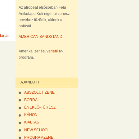
Az afrobeat elsõsorban Fela
Anikulapo Kuti nigériai zenész
nevéhez fûzõdik, akinek a
hatását...
tartás
AMERICAN BANDSTAND
Amerikai zenés,
varieté
tv-
program.
...
AJÁNLOTT
ABSZOLÚT ZENE
BORDAL
ÉNEKLÕ-FÛRÉSZ
KÁNON
KIÁLTÁS
NEW SCHOOL
PROGRAMZENE