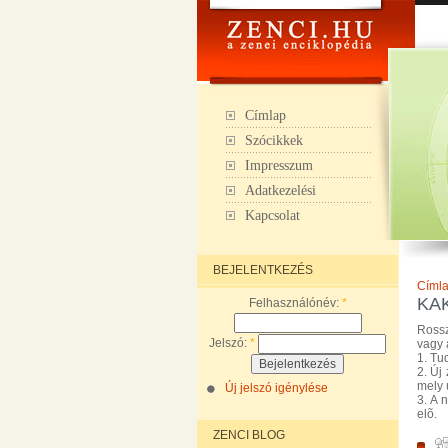
Címlap
Szócikkek
Impresszum
Adatkezelési
Kapcsolat
BEJELENTKEZÉS
Címl
KA
Felhasználónév:
*
Ross
Jelszó:
*
vagy
1. Tu
2. Új
mely 
Új jelszó igénylése
3. A 
elõ.
ZENCI BLOG