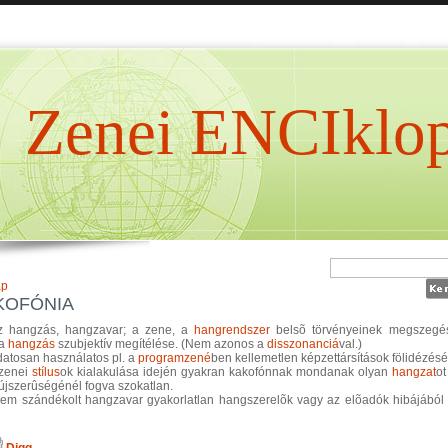
Zenei ENCIklop
ap
KOFÓNIA
z hangzás, hangzavar; a zene, a
hangrendszer
belsõ törvényeinek megszegé
 a
hangzás
szubjektív megítélése. (Nem azonos a
disszonanciá
val.)
datosan használatos pl. a
programzené
ben kellemetlen képzettársítások fölidézésé
 zenei
stílus
ok kialakulása idején gyakran kakofónnak mondanak olyan
hangzat
ot
újszerûségénél fogva szokatlan.
nem szándékolt hangzavar gyakorlatlan hangszerelõk vagy az elõadók hibájából 
Digg