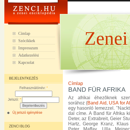
Zenei
Címlap
Szócikkek
Impresszum
Adatkezelési
Kapcsolat
BEJELENTKEZÉS
Címlap
Felhasználónév:
*
BAND FÜR AFRIKA
Az afrikai éhezõknek szer
Jelszó:
*
sorához (
Band Aid
,
USA for Af
egy hasonló lemezzel. "Nackt 
Új jelszó igénylése
dal címe. A Band für Afrika k
Deter, az Extrabreit, Geier St
Hartz, George Kranz, Klau
ZENCI BLOG
Peter Maffay, Ulla Meinec