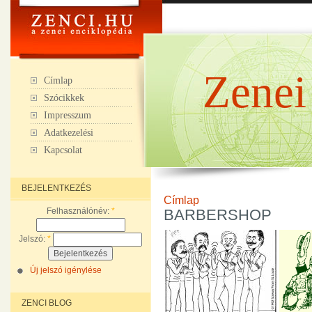
Zenei
Címlap
Szócikkek
Impresszum
Adatkezelési
Kapcsolat
BEJELENTKEZÉS
Címlap
Felhasználónév:
*
BARBERSHOP
Jelszó:
*
Új jelszó igénylése
ZENCI BLOG