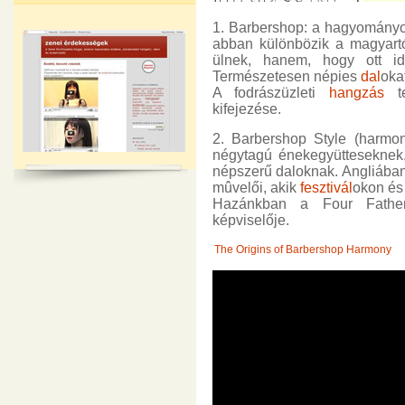
1. Barbershop: a hagyományos
abban különbözik a magyartó
ülnek, hanem, hogy ott idő
Természetesen népies
dal
oka
A fodrászüzleti
hangzás
te
kifejezése.
2. Barbershop Style (harmo
négytagú énekegyütteseknek,
népszerű daloknak. Angliában
mûvelői, akik
fesztivál
okon és
Hazánkban a Four Father
képviselője.
The Origins of Barbershop Harmony