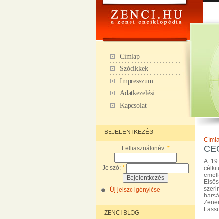
Címlap
Szócikkek
Impresszum
Adatkezelési
Kapcsolat
BEJELENTKEZÉS
Címl
CE
Felhasználónév:
*
A 19.
Jelszó:
*
célk
emelk
Elsős
szeri
Új jelszó igénylése
hars
Zenei
Lassu
ZENCI BLOG