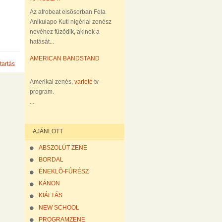
Az afrobeat elsõsorban Fela
Anikulapo Kuti nigériai zenész
nevéhez fûzõdik, akinek a
hatását...
AMERICAN BANDSTAND
tartás
Amerikai zenés,
varieté
tv-
program.
...
AJÁNLOTT
ABSZOLÚT ZENE
BORDAL
ÉNEKLÕ-FÛRÉSZ
KÁNON
KIÁLTÁS
NEW SCHOOL
PROGRAMZENE