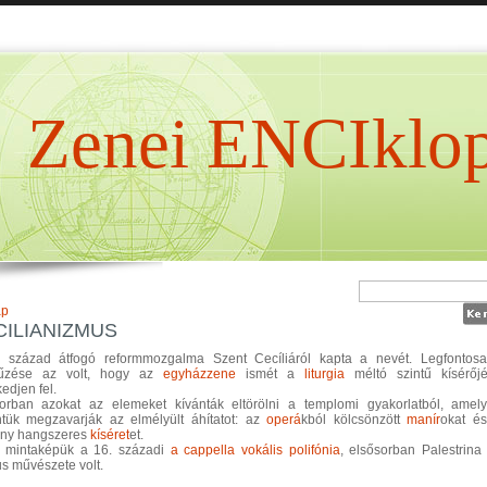
Zenei ENCIklop
ap
CILIANIZMUS
 század átfogó reformmozgalma Szent Cecíliáról kapta a nevét. Legfontos
itűzése az volt, hogy az
egyházzene
ismét a
liturgia
méltó szintű kísérőj
edjen fel.
orban azokat az elemeket kívánták eltörölni a templomi gyakorlatból, amel
ntük megzavarják az elmélyült áhítatot: az
operá
kból kölcsönzött
manír
okat é
ány hangszeres
kíséret
et.
 mintaképük a 16. századi
a cappella
vokális
polifónia
, elsősorban Palestrina
s művészete volt.