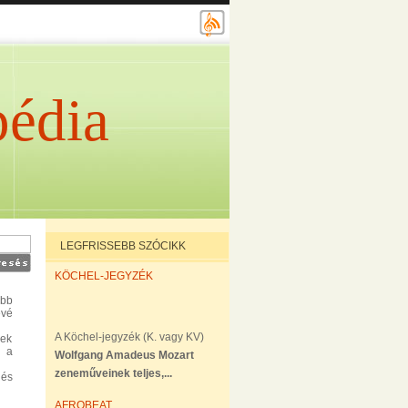
édia
LEGFRISSEBB SZÓCIKK
KÖCHEL-JEGYZÉK
abb
évé
A Köchel-jegyzék (K. vagy KV)
yek
s a
Wolfgang Amadeus Mozart
zeneműveinek teljes,...
 és
AFROBEAT