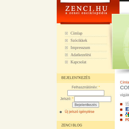
Címlap
Szócikkek
Impresszum
Adatkezelési
Kapcsolat
BEJELENTKEZÉS
Címl
CO
Felhasználónév:
*
vígjá
Jelszó:
*
Új jelszó igénylése
PD
ZENCI BLOG