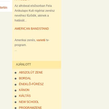
Az afrobeat elsõsorban Fela
tartás
Anikulapo Kuti nigériai zenész
nevéhez fûzõdik, akinek a
hatását...
AMERICAN BANDSTAND
Amerikai zenés,
varieté
tv-
program.
...
AJÁNLOTT
ABSZOLÚT ZENE
BORDAL
ÉNEKLÕ-FÛRÉSZ
KÁNON
KIÁLTÁS
NEW SCHOOL
PROGRAMZENE