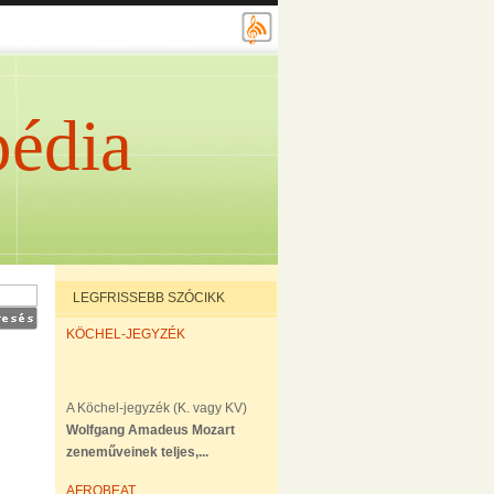
édia
LEGFRISSEBB SZÓCIKK
KÖCHEL-JEGYZÉK
A Köchel-jegyzék (K. vagy KV)
Wolfgang Amadeus Mozart
zeneműveinek teljes,...
AFROBEAT