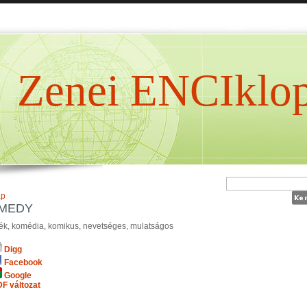
Zenei ENCIklop
ap
MEDY
ték, komédia, komikus, nevetséges, mulatságos
Digg
Facebook
Google
F változat