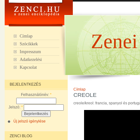
Zenei
Címlap
Szócikkek
Impresszum
Adatkezelési
Kapcsolat
BEJELENTKEZÉS
Címlap
CREOLE
Felhasználónév:
*
creole/kreol: francia, spanyol és portu
Jelszó:
*
Új jelszó igénylése
ZENCI BLOG