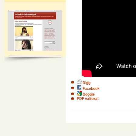
Digg
Facebook
Google
PDF változat