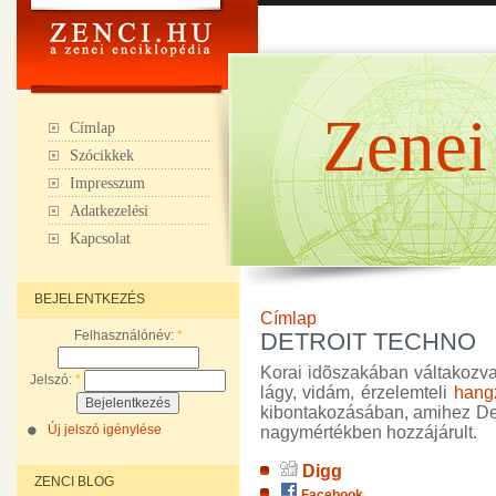
Zenei
Címlap
Szócikkek
Impresszum
Adatkezelési
Kapcsolat
BEJELENTKEZÉS
Címlap
Felhasználónév:
*
DETROIT TECHNO
Korai idõszakában váltakozva
Jelszó:
*
lágy, vidám, érzelemteli
hang
kibontakozásában, amihez Der
Új jelszó igénylése
nagymértékben hozzájárult.
Digg
ZENCI BLOG
Facebook