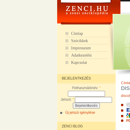
Címlap
Szócikkek
Impresszum
Adatkezelési
Kapcsolat
BEJELENTKEZÉS
Címl
DI
Felhasználónév:
*
disco
Jelszó:
*
Új jelszó igénylése
PD
ZENCI BLOG