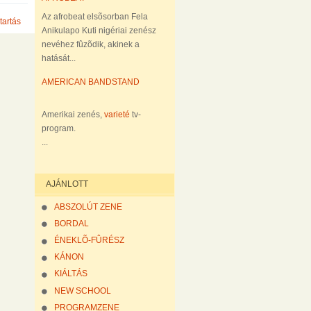
Az afrobeat elsõsorban Fela
tartás
Anikulapo Kuti nigériai zenész
nevéhez fûzõdik, akinek a
hatását...
AMERICAN BANDSTAND
Amerikai zenés,
varieté
tv-
program.
...
AJÁNLOTT
ABSZOLÚT ZENE
BORDAL
ÉNEKLÕ-FÛRÉSZ
KÁNON
KIÁLTÁS
NEW SCHOOL
PROGRAMZENE