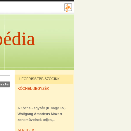
édia
LEGFRISSEBB SZÓCIKK
KÖCHEL-JEGYZÉK
A Köchel-jegyzék (K. vagy KV)
Wolfgang Amadeus Mozart
zeneműveinek teljes,...
AFROBEAT