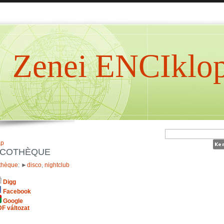
Zenei ENCIklop
ap
SCOTHÈQUE
thèque
: ►
disco
,
nightclub
Digg
Facebook
Google
F változat