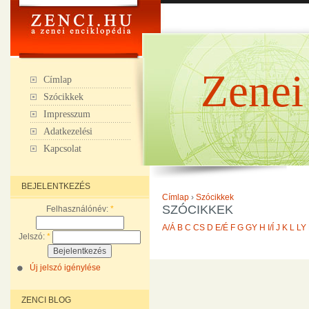
Zenei
Címlap
Szócikkek
Impresszum
Adatkezelési
Kapcsolat
BEJELENTKEZÉS
Címlap
›
Szócikkek
SZÓCIKKEK
Felhasználónév:
*
A/Á
B
C
CS
D
E/É
F
G
GY
H
I/Í
J
K
L
LY
Jelszó:
*
Új jelszó igénylése
ZENCI BLOG