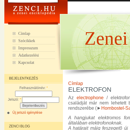
Zenei
Címlap
Szócikkek
Impresszum
Adatkezelési
Kapcsolat
BEJELENTKEZÉS
Címlap
Felhasználónév:
*
ELEKTROFON
Az
electrophone
/ elektrof
Jelszó:
*
családját már nem lehetett
rendszerébe (►
Hornbostel-S
Új jelszó igénylése
A hangjukat elektromos fo
általában elektrofonoknak.
ZENCI BLOG
A határait máig feszegetõ új