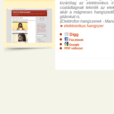
kizárólag az elektronikus 
családtagnak tekintik az el
akár a mágneses hangszedõk
gitárokat is.
(Elektrofon hangszerek - Mand
►elektronikus hangszer
Digg
Facebook
Google
PDF változat