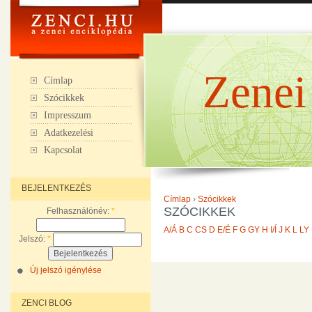
Zenei
Címlap
Szócikkek
Impresszum
Adatkezelési
Kapcsolat
BEJELENTKEZÉS
Címlap
›
Szócikkek
SZÓCIKKEK
Felhasználónév:
*
A/Á
B
C
CS
D
E/É
F
G
GY
H
I/Í
J
K
L
LY
Jelszó:
*
Új jelszó igénylése
ZENCI BLOG