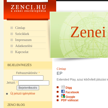
Zenei
Címlap
Szócikkek
Impresszum
Adatkezelési
Kapcsolat
BEJELENTKEZÉS
Címlap
EP
Felhasználónév:
*
Extended Play, azaz kibõvített játszási 
Jelszó:
*
Digg
Facebook
Új jelszó igénylése
Google
PDF változat
ZENCI BLOG