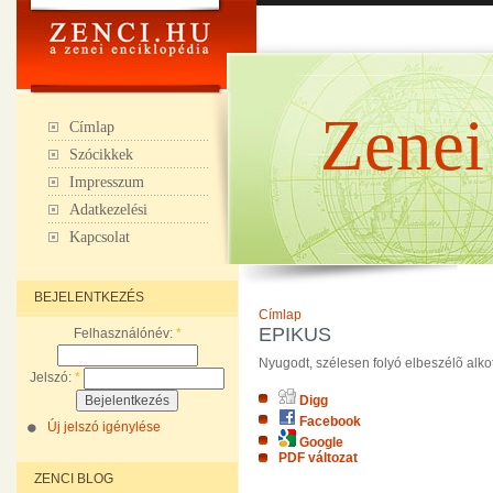
Zenei
Címlap
Szócikkek
Impresszum
Adatkezelési
Kapcsolat
BEJELENTKEZÉS
Címlap
EPIKUS
Felhasználónév:
*
Nyugodt, szélesen folyó elbeszélõ alko
Jelszó:
*
Digg
Facebook
Új jelszó igénylése
Google
PDF változat
ZENCI BLOG