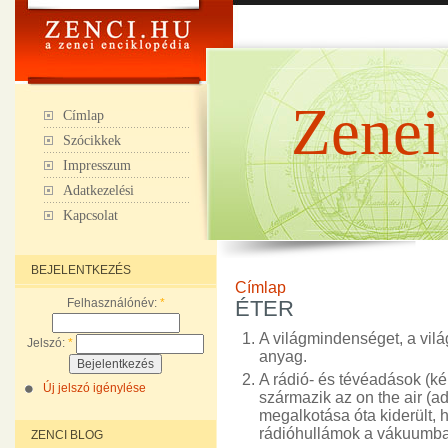
Zenei
Címlap
Szócikkek
Impresszum
Adatkezelési
Kapcsolat
BEJELENTKEZÉS
Címlap
Felhasználónév:
*
ÉTER
A világmindenséget, a világû
Jelszó:
*
anyag.
A rádió- és tévéadások (ké
Új jelszó igénylése
származik az on the air (ad
megalkotása óta kiderült, h
rádióhullámok a vákuumban
ZENCI BLOG