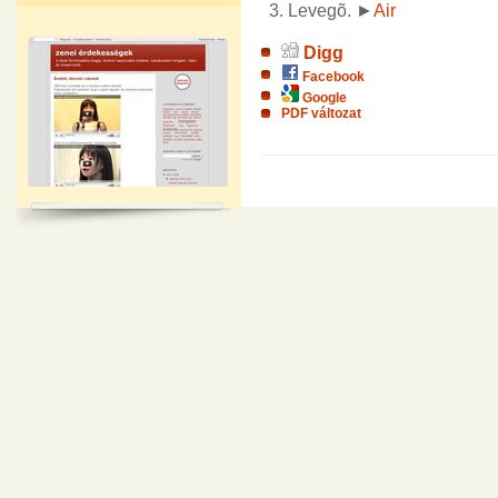
Levegõ. ►
Air
Digg
Facebook
Google
PDF változat