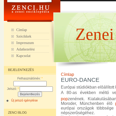
Zenei
Címlap
Szócikkek
Impresszum
Adatkezelési
Kapcsolat
BEJELENTKEZÉS
Címlap
Felhasználónév:
*
EURO-DANCE
Európai stúdiókban elõállítot
Jelszó:
*
A 80-as években méltó ve
pop
zenének. Kialakulásába
Új jelszó igénylése
Moroder, Münchenben élõ
európai országok többsége 
népszerûségéhez.
ZENCI BLOG