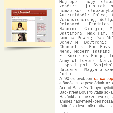
Meglepõ, hogy elsõs
zenészei jutottak 
nemzetközi élmezõnyb
Ausztriából: Falco, 
Verunsicherung, Wolfg
Reinhard Fendrich
Nannini, Giorgia, M
Baltimora, Max Him, 
Romina Power; Dániáb
Boney M, Boytronic, 
Channel 5, Bad Boys
Nena, Modern Talking,
F, Burce és Bongo, T
Army of Lovers; Norvé
Lippo Lippi; Svájcbó
Baccara; Magyarorsz
Judit.
A '90-es években
dance-po
elõadók is kapcsolódtak az 
Ace of Base és Robyn nyitott
Backstreet Boys folytatta soka
Hazánkban hosszú évekig az
amihez nagymértékben hozzáj
rádió és a tévé mûsoraiban is 