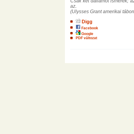
Csak két dallamot ismerek; 
az.
(Ulysses Grant amerikai tábor
Digg
Facebook
Google
PDF változat