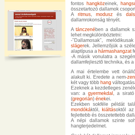
fontos
hangköz
einek,
hangs
összetartozó dallamok csoport
A
ritmus
,
modusz
és
dal
dallamrokonság tényét.
A
tánczené
ben a dallamok s
lehet megkülönböztetni:
-"Dallamosak", melódikusa
sláger
ek. Jellemzõjük a szél
alaptípusa a
hármashangzat
f
-A másik vonulatra a szegén
dallamfejlesztõ technika, és a
A mai értelembe vett önáll
alakult ki. Eredete a nem-
zen
két vagy több
hang
váltogatásá
Ezeknek a kezdetleges zené
van: a
gyermekdal
, a sirat
(
gregorián
)
ének
ei.
Ezekben sokféle példát tal
mondóká
któl,
kiáltás
októl a
fejlettebb és összetettebb dal
A népi dallamok szinte 
hangterjedelmet.