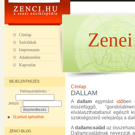
Zenei
Címlap
Szócikkek
Impresszum
Adatkezelési
Kapcsolat
BEJELENTKEZÉS
Címlap
Felhasználónév:
*
DALLAM
A
dallam
egymást
idõ
ben 
Jelszó:
*
összefüggõ, "gondolatm
elválaszthatatlanul egészít 
Új jelszó igénylése
szükségszerû velejárója a dal
A
dallamcsalád
az összehaso
ZENCI BLOG
Dallamcsaládnak nevezzük a