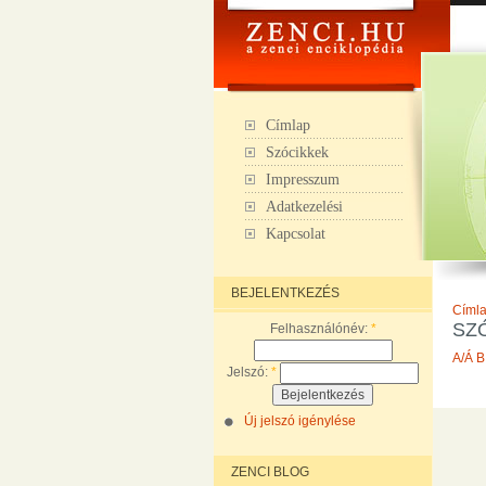
Címlap
Szócikkek
Impresszum
Adatkezelési
Kapcsolat
BEJELENTKEZÉS
Címl
SZ
Felhasználónév:
*
A/Á
B
Jelszó:
*
Új jelszó igénylése
ZENCI BLOG