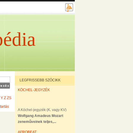
édia
LEGFRISSEBB SZÓCIKK
KÖCHEL-JEGYZÉK
Y
Z
ZS
tartás
A Köchel-jegyzék (K. vagy KV)
Wolfgang Amadeus Mozart
zeneműveinek teljes,...
AFROBEAT