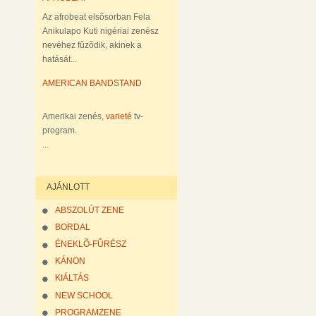
Az afrobeat elsõsorban Fela
Anikulapo Kuti nigériai zenész
nevéhez fûzõdik, akinek a
hatását...
AMERICAN BANDSTAND
Amerikai zenés,
varieté
tv-
program.
...
AJÁNLOTT
ABSZOLÚT ZENE
BORDAL
ÉNEKLÕ-FÛRÉSZ
KÁNON
KIÁLTÁS
NEW SCHOOL
PROGRAMZENE