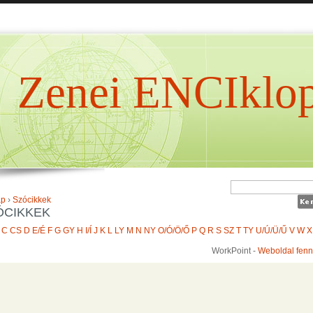
Zenei ENCIklop
ap
›
Szócikkek
ÓCIKKEK
C
CS
D
E/É
F
G
GY
H
I/Í
J
K
L
LY
M
N
NY
O/Ó/Ö/Ő
P
Q
R
S
SZ
T
TY
U/Ú/Ü/Ű
V
W
X
WorkPoint -
Weboldal fenn