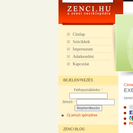
Címlap
Szócikkek
Impresszum
Adatkezelési
Kapcsolat
BEJELENTKEZÉS
Címl
EX
Felhasználónév:
*
zenei
Jelszó:
*
Új jelszó igénylése
PD
ZENCI BLOG