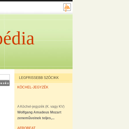
édia
LEGFRISSEBB SZÓCIKK
KÖCHEL-JEGYZÉK
A Köchel-jegyzék (K. vagy KV)
Wolfgang Amadeus Mozart
zeneműveinek teljes,...
AFROBEAT