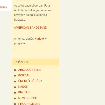
Az afrobeat elsõsorban Fela
tartás
Anikulapo Kuti nigériai zenész
nevéhez fûzõdik, akinek a
hatását...
AMERICAN BANDSTAND
Amerikai zenés,
varieté
tv-
program.
...
AJÁNLOTT
ABSZOLÚT ZENE
BORDAL
ÉNEKLÕ-FÛRÉSZ
KÁNON
KIÁLTÁS
NEW SCHOOL
PROGRAMZENE