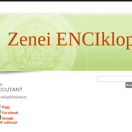
Zenei ENCIklop
ap
ECUTANT
 elõadó(mûvész)
Digg
Facebook
Google
F változat