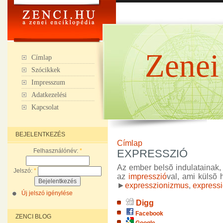
Zenei
Címlap
Szócikkek
Impresszum
Adatkezelési
Kapcsolat
BEJELENTKEZÉS
Címlap
Felhasználónév:
*
EXPRESSZIÓ
Az ember belsõ indulatainak, 
Jelszó:
*
az
impresszió
val, ami külsõ h
►
expresszionizmus
,
express
Új jelszó igénylése
Digg
Facebook
ZENCI BLOG
Google