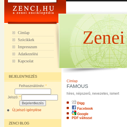
Zenei
Címlap
Szócikkek
Impresszum
Adatkezelési
Kapcsolat
BEJELENTKEZÉS
Címlap
FAMOUS
Felhasználónév:
*
híres, népszerû, nevezetes, ismert
Jelszó:
*
Digg
Facebook
Új jelszó igénylése
Google
PDF változat
ZENCI BLOG