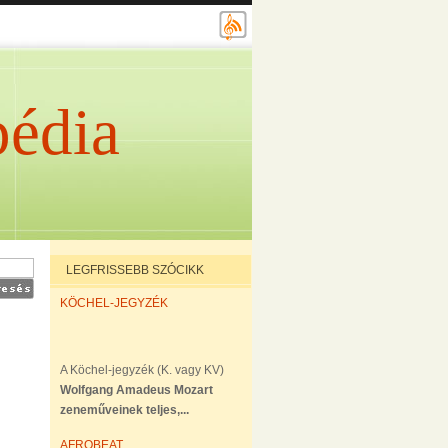
édia
LEGFRISSEBB SZÓCIKK
KÖCHEL-JEGYZÉK
A Köchel-jegyzék (K. vagy KV)
Wolfgang Amadeus Mozart
zeneműveinek teljes,...
AFROBEAT