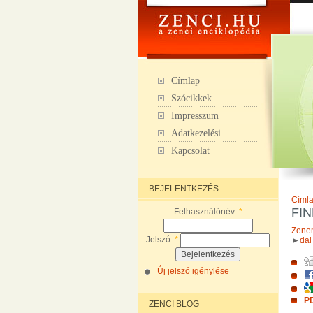
Címlap
Szócikkek
Impresszum
Adatkezelési
Kapcsolat
BEJELENTKEZÉS
Címl
FIN
Felhasználónév:
*
Zene
Jelszó:
*
►
dal
Új jelszó igénylése
PD
ZENCI BLOG