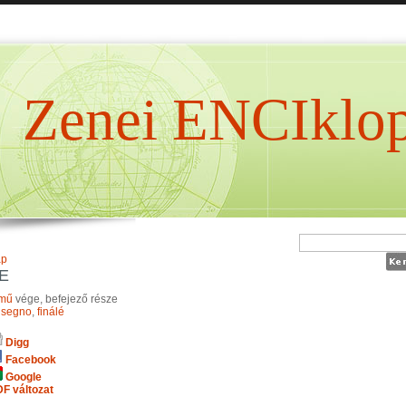
Zenei ENCIklop
ap
E
mű
vége, befejező része
 segno
,
finálé
Digg
Facebook
Google
F változat