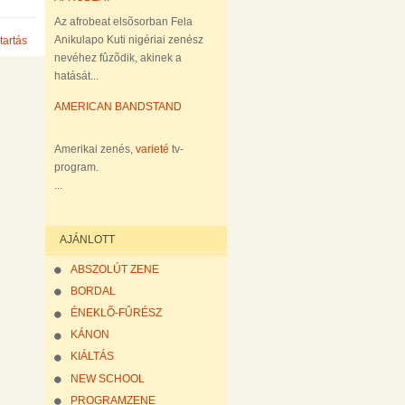
Az afrobeat elsõsorban Fela
Anikulapo Kuti nigériai zenész
tartás
nevéhez fûzõdik, akinek a
hatását...
AMERICAN BANDSTAND
Amerikai zenés,
varieté
tv-
program.
...
AJÁNLOTT
ABSZOLÚT ZENE
BORDAL
ÉNEKLÕ-FÛRÉSZ
KÁNON
KIÁLTÁS
NEW SCHOOL
PROGRAMZENE