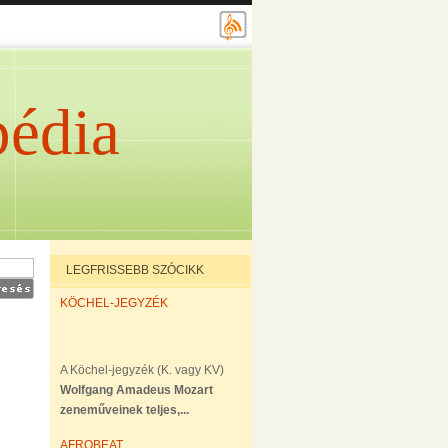
édia
LEGFRISSEBB SZÓCIKK
KÖCHEL-JEGYZÉK
A Köchel-jegyzék (K. vagy KV)
Wolfgang Amadeus Mozart
zeneműveinek teljes,...
AFROBEAT