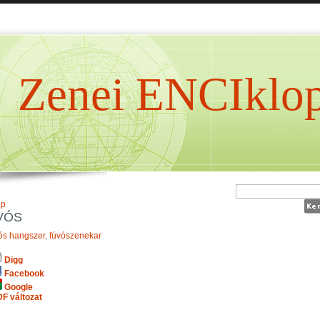
Zenei ENCIklop
ap
VÓS
ós hangszer
,
fúvószenekar
Digg
Facebook
Google
F változat