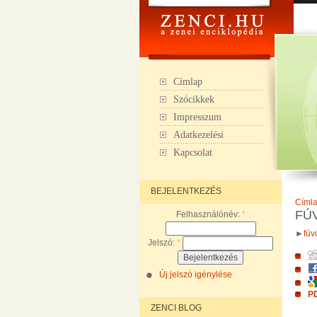
Címlap
Szócikkek
Impresszum
Adatkezelési
Kapcsolat
BEJELENTKEZÉS
Címl
FÚ
Felhasználónév:
*
►
fúv
Jelszó:
*
Új jelszó igénylése
PD
ZENCI BLOG