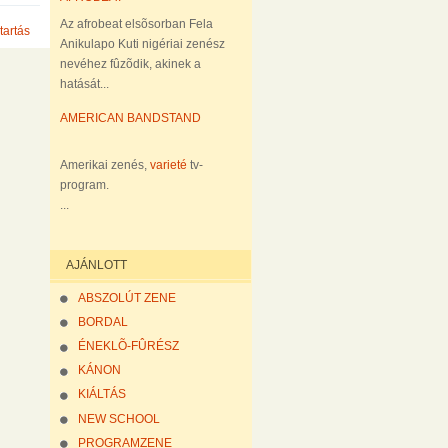
Az afrobeat elsõsorban Fela
tartás
Anikulapo Kuti nigériai zenész
nevéhez fûzõdik, akinek a
hatását...
AMERICAN BANDSTAND
Amerikai zenés,
varieté
tv-
program.
...
AJÁNLOTT
ABSZOLÚT ZENE
BORDAL
ÉNEKLÕ-FÛRÉSZ
KÁNON
KIÁLTÁS
NEW SCHOOL
PROGRAMZENE