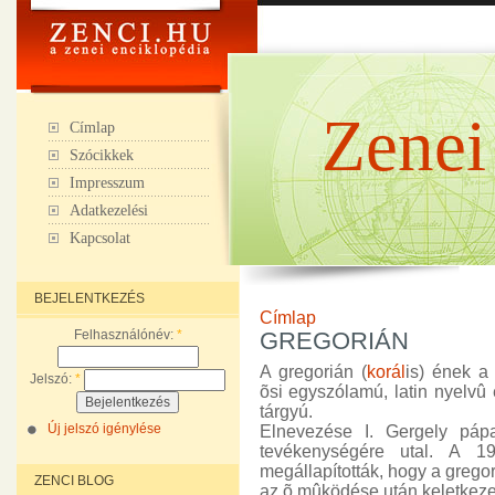
Zenei
Címlap
Szócikkek
Impresszum
Adatkezelési
Kapcsolat
BEJELENTKEZÉS
Címlap
Felhasználónév:
*
GREGORIÁN
A gregorián (
korál
is) ének 
Jelszó:
*
õsi egyszólamú, latin nyelvû 
tárgyú.
Új jelszó igénylése
Elnevezése I. Gergely pápa
tevékenységére utal. A 19
megállapították, hogy a grego
ZENCI BLOG
az õ mûködése után keletkezet