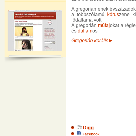
A gregorián ének évszázadok
a többszólamú
kórus
zene ki
fõdallama volt.
A gregorián
mûfaj
okat a régie
és
dallam
os.
Gregorián korális►
Digg
Facebook