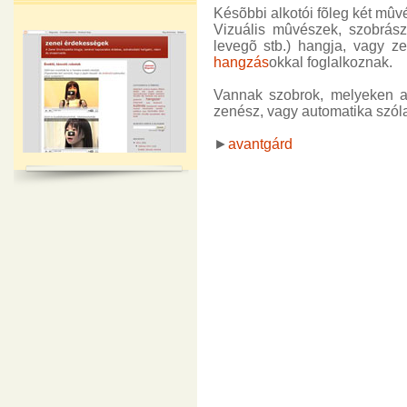
Késõbbi alkotói fõleg két mûvés
Vizuális mûvészek, szobrász
levegõ stb.) hangja, vagy z
hangzás
okkal foglalkoznak.
Vannak szobrok, melyeken a t
zenész, vagy automatika szól
►
avantgárd