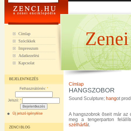
Zenei
Címlap
Szócikkek
Impresszum
Adatkezelési
Kapcsolat
BEJELENTKEZÉS
Címlap
Felhasználónév:
*
HANGSZOBOR
Sound Sculpture;
hang
ot prod
Jelszó:
*
Új jelszó igénylése
A hangszobrok õseit már az ók
meg a tengerparton felállí
szélhárfá
t.
ZENCI BLOG