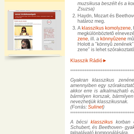
muzsikusa beszélt és a ko
Zsuzsa)
Haydn, Mozart és Beethove
határoz meg.
A
klasszikus
komolyzene
,
megkülönböztetõ elnevezé
zene
, ill. a
könnyûzene
mûf
Holott a "könnyû zenének" 
zene" is lehet szórakoztató
Klasszik Rádió►
▫▫▫▫▫▫▫▫▫▫▫▫▫▫▫▫▫▫▫▫▫▫▫▫▫▫▫▫▫▫▫▫▫▫▫
Gyakran klasszikus zenén
amennyiben egy szórakoztató 
akkor erre is alkalmazható e
bármilyen korszak, bármilyen 
nevezhetjük klasszikusnak.
(Forrás:
Sulinet
)
▫▫▫▫▫▫▫▫▫▫▫▫▫▫▫▫▫▫▫▫▫▫▫▫▫▫▫▫▫▫▫▫▫▫▫
A bécsi
klasszikus
korban 
Schubert, és Beethoven- gya
talpalávaló komponálására.