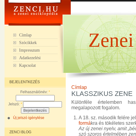
Zenei
Címlap
Szócikkek
Impresszum
Adatkezelési
Kapcsolat
BEJELENTKEZÉS
Címlap
Felhasználónév:
*
KLASSZIKUS ZENE
Különféle értelemben ha
Jelszó:
*
megalapozott fogalom.
A 18. sz. második felére j
Új jelszó igénylése
formá
kra és tökéletes szer
Az új zenei nyelv, amit „bé
ZENCI BLOG
szó szoros értelmében zene