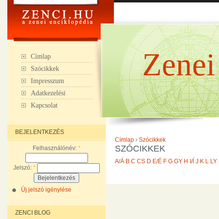
Zenei
Címlap
Szócikkek
Impresszum
Adatkezelési
Kapcsolat
BEJELENTKEZÉS
Címlap
›
Szócikkek
SZÓCIKKEK
Felhasználónév:
*
A/Á
B
C
CS
D
E/É
F
G
GY
H
I/Í
J
K
L
LY
Jelszó:
*
Új jelszó igénylése
ZENCI BLOG