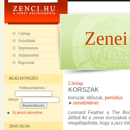
Zenei
Címlap
Szócikkek
Impresszum
Adatkezelési
Kapcsolat
BEJELENTKEZÉS
Címlap
Felhasználónév:
*
KORSZAK
korszak: időszak,
periódus
Jelszó:
*
►
zenetörténet
Leonard Feather a The Boo
Új jelszó igénylése
állított fel a zenei korszakok
megállapította, hogy a jazz tö
ZENCI BLOG