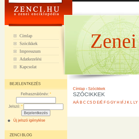
Zenei
Címlap
Szócikkek
Impresszum
Adatkezelési
Kapcsolat
BEJELENTKEZÉS
Címlap
›
Szócikkek
SZÓCIKKEK
Felhasználónév:
*
A/Á
B
C
CS
D
E/É
F
G
GY
H
I/Í
J
K
L
LY
Jelszó:
*
Új jelszó igénylése
ZENCI BLOG