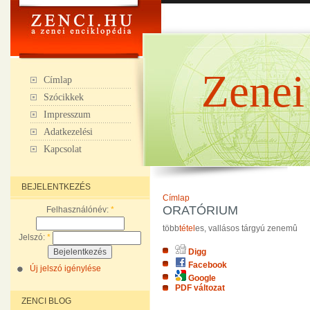
Zenei
Címlap
Szócikkek
Impresszum
Adatkezelési
Kapcsolat
BEJELENTKEZÉS
Címlap
ORATÓRIUM
Felhasználónév:
*
több
tétel
es, vallásos tárgyú zenemû
Jelszó:
*
Digg
Facebook
Új jelszó igénylése
Google
PDF változat
ZENCI BLOG