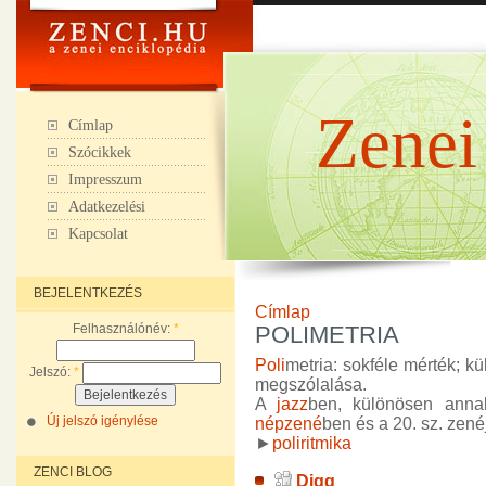
Zenei
Címlap
Szócikkek
Impresszum
Adatkezelési
Kapcsolat
BEJELENTKEZÉS
Címlap
Felhasználónév:
*
POLIMETRIA
Poli
metria: sokféle mérték; k
Jelszó:
*
megszólalása.
A
jazz
ben, különösen ann
Új jelszó igénylése
népzené
ben és a 20. sz. zené
►
poliritmika
ZENCI BLOG
Digg