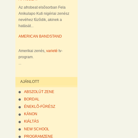
Az afrobeat elsõsorban Fela
Anikulapo Kuti nigériai zenész
nevéhez fûzõdik, akinek a
hatását...
AMERICAN BANDSTAND
Amerikai zenés,
varieté
tv-
program.
...
AJÁNLOTT
ABSZOLÚT ZENE
BORDAL
ÉNEKLÕ-FÛRÉSZ
KÁNON
KIÁLTÁS
NEW SCHOOL
PROGRAMZENE