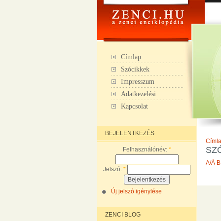
Címlap
Szócikkek
Impresszum
Adatkezelési
Kapcsolat
BEJELENTKEZÉS
Címl
SZ
Felhasználónév:
*
A/Á
B
Jelszó:
*
Új jelszó igénylése
ZENCI BLOG