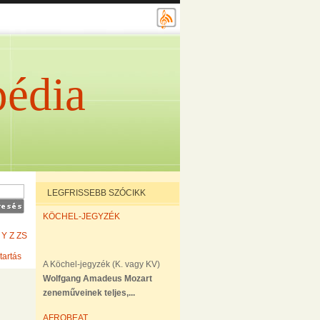
édia
LEGFRISSEBB SZÓCIKK
KÖCHEL-JEGYZÉK
Y
Z
ZS
tartás
A Köchel-jegyzék (K. vagy KV)
Wolfgang Amadeus Mozart
zeneműveinek teljes,...
AFROBEAT