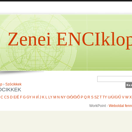
Zenei ENCIklop
ap
›
Szócikkek
ÓCIKKEK
C
CS
D
E/É
F
G
GY
H
I/Í
J
K
L
LY
M
N
NY
O/Ó/Ö/Ő
P
Q
R
S
SZ
T
TY
U/Ú/Ü/Ű
V
W
X
WorkPoint -
Weboldal fenn