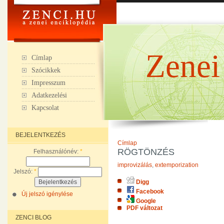
Zenei
Címlap
Szócikkek
Impresszum
Adatkezelési
Kapcsolat
BEJELENTKEZÉS
Címlap
RÖGTÖNZÉS
Felhasználónév:
*
improvizálás
,
extemporization
Jelszó:
*
Digg
Facebook
Új jelszó igénylése
Google
PDF változat
ZENCI BLOG