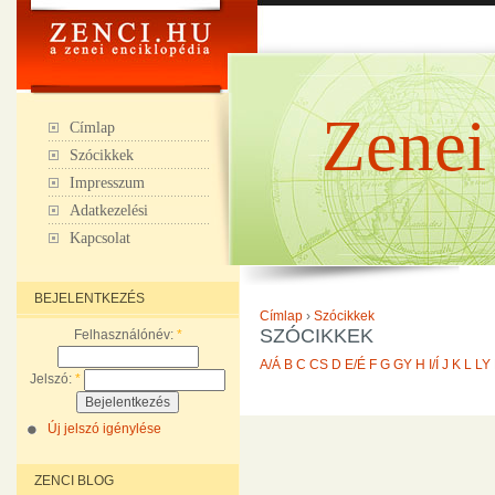
Zenei
Címlap
Szócikkek
Impresszum
Adatkezelési
Kapcsolat
BEJELENTKEZÉS
Címlap
›
Szócikkek
SZÓCIKKEK
Felhasználónév:
*
A/Á
B
C
CS
D
E/É
F
G
GY
H
I/Í
J
K
L
LY
Jelszó:
*
Új jelszó igénylése
ZENCI BLOG