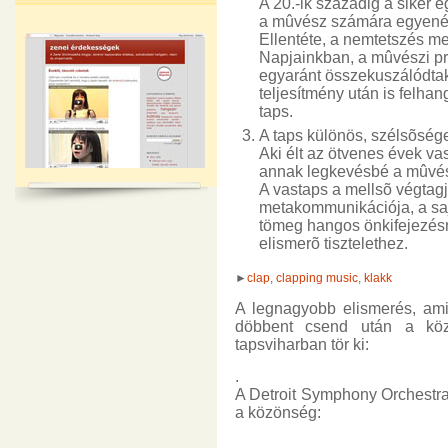
A 20.-ik századig a siker
a mûvész számára egyenért
Ellentéte, a nemtetszés meg
Napjainkban, a mûvészi p
egyaránt összekuszálódta
teljesítmény után is felhang
taps.
A taps különös, szélsõsége
Aki élt az ötvenes évek vas
annak legkevésbé a mûvész
A vastaps a mellsõ végtag
metakommunikációja, a sajá
tömeg hangos önkifejezésr
elismerõ tisztelethez.
►
clap
,
clapping music
,
klakk
A legnagyobb elismerés, ami
döbbent csend után a köz
tapsviharban tör ki:
.
A Detroit Symphony Orchestra-
a közönség: