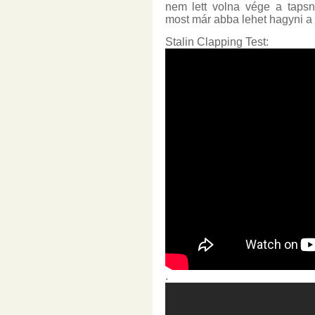
nem lett volna vége a tapsn
most már abba lehet hagyni a 
Stalin Clapping Test:
.