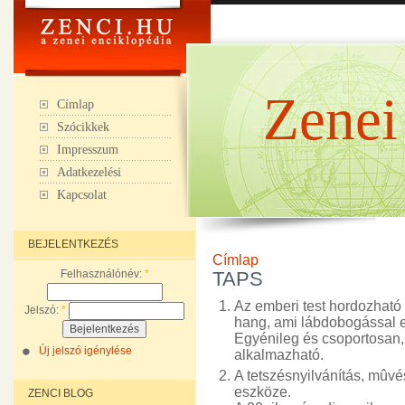
Zenei
Címlap
Szócikkek
Impresszum
Adatkezelési
Kapcsolat
BEJELENTKEZÉS
Címlap
Felhasználónév:
*
TAPS
Az emberi test hordozható 
Jelszó:
*
hang, ami lábdobogással e
Egyénileg és csoportosan
Új jelszó igénylése
alkalmazható.
A tetszésnyilvánítás, mûvé
eszköze.
ZENCI BLOG