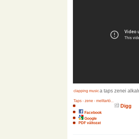
a taps zenei alka
clapping music
Taps - zene - melltartó...
Digg
Facebook
Google
PDF változat