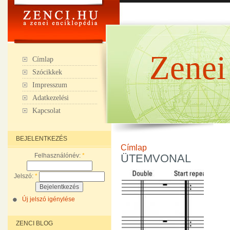
Zenei
Címlap
Szócikkek
Impresszum
Adatkezelési
Kapcsolat
BEJELENTKEZÉS
Címlap
Felhasználónév:
*
ÜTEMVONAL
Jelszó:
*
Új jelszó igénylése
ZENCI BLOG