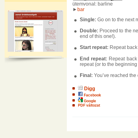
ütemvonal: barline
►
bar
Single:
Go on to the next 
Double:
Proceed to the ne
end of this one!).
Start repeat:
Repeat back 
End repeat:
Repeat back t
repeat (or to the beginning 
Final:
You’ve reached the 
Digg
Facebook
Google
PDF változat