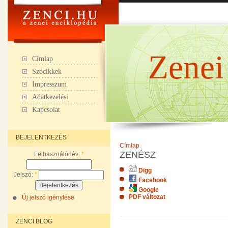
Zenei
Címlap
Szócikkek
Impresszum
Adatkezelési
Kapcsolat
BEJELENTKEZÉS
Címlap
ZENÉSZ
Felhasználónév:
*
Digg
Jelszó:
*
Facebook
Google
PDF változat
Új jelszó igénylése
ZENCI BLOG