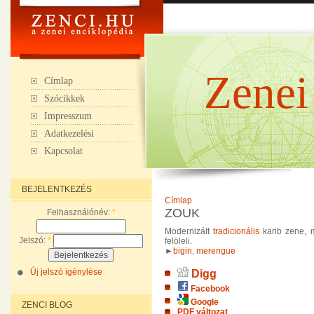
Zenei
Címlap
Szócikkek
Impresszum
Adatkezelési
Kapcsolat
BEJELENTKEZÉS
Címlap
ZOUK
Felhasználónév:
*
Modernizált
tradicionális
karib zene, m
Jelszó:
*
felöleli.
►
bigin
,
merengue
Új jelszó igénylése
Digg
Facebook
Google
ZENCI BLOG
PDF változat