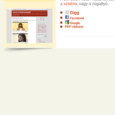
a
sziréna
, vagy a zúgattyú.
Digg
Facebook
Google
PDF változat