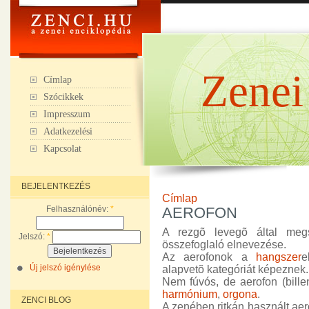
Zenei
Címlap
Szócikkek
Impresszum
Adatkezelési
Kapcsolat
BEJELENTKEZÉS
Címlap
Felhasználónév:
*
AEROFON
A rezgõ levegõ által me
Jelszó:
*
összefoglaló elnevezése.
Az aerofonok a
hangszer
Új jelszó igénylése
alapvetõ kategóriát képeznek.
Nem fúvós, de aerofon (bille
harmónium
,
orgona
.
ZENCI BLOG
A zenében ritkán használt aer