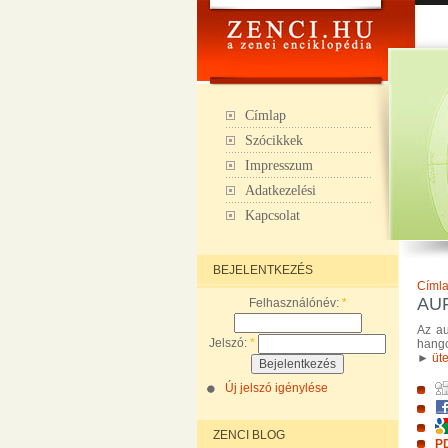
Címlap
Szócikkek
Impresszum
Adatkezelési
Kapcsolat
BEJELENTKEZÉS
Címl
AU
Felhasználónév:
*
Az au
Jelszó:
*
hangc
►
üt
Új jelszó igénylése
ZENCI BLOG
PD