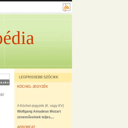
édia
LEGFRISSEBB SZÓCIKK
KÖCHEL-JEGYZÉK
gy
A Köchel-jegyzék (K. vagy KV)
Wolfgang Amadeus Mozart
zeneműveinek teljes,...
AFROBEAT