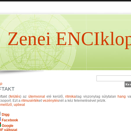
Zenei ENCIklop
ap
FTAKT
ftakt (
felütés
) az
ütemvonal
elé kerülõ,
ritmika
ilag viszonylag súlytalan
hang
va
soport. Ezt a
ritmusérték
et
vezénylés
nél a kéz felemelésével jelzik.
emelõzõ
,
upbeat
Digg
Facebook
Google
F változat