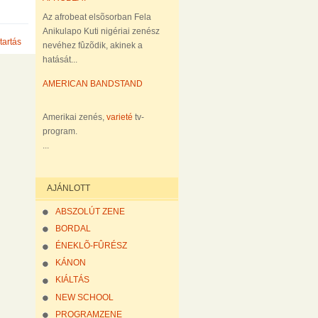
Az afrobeat elsõsorban Fela
Anikulapo Kuti nigériai zenész
tartás
nevéhez fûzõdik, akinek a
hatását...
AMERICAN BANDSTAND
Amerikai zenés,
varieté
tv-
program.
...
AJÁNLOTT
ABSZOLÚT ZENE
BORDAL
ÉNEKLÕ-FÛRÉSZ
KÁNON
KIÁLTÁS
NEW SCHOOL
PROGRAMZENE