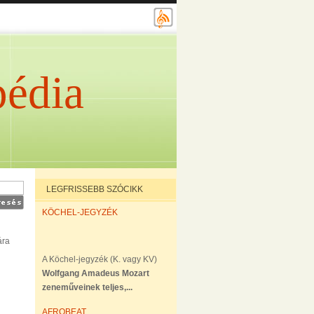
édia
LEGFRISSEBB SZÓCIKK
KÖCHEL-JEGYZÉK
ára
A Köchel-jegyzék (K. vagy KV)
Wolfgang Amadeus Mozart
zeneműveinek teljes,...
AFROBEAT