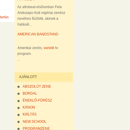
Az afrobeat elsõsorban Fela
Anikulapo Kuti nigériai zenész
tartás
nevéhez fûzõdik, akinek a
hatását...
AMERICAN BANDSTAND
Amerikai zenés,
varieté
tv-
program.
...
AJÁNLOTT
ABSZOLÚT ZENE
BORDAL
ÉNEKLÕ-FÛRÉSZ
KÁNON
KIÁLTÁS
NEW SCHOOL
PROGRAMZENE