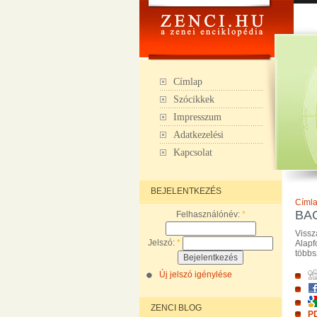
Címlap
Szócikkek
Impresszum
Adatkezelési
Kapcsolat
BEJELENTKEZÉS
Címl
BA
Felhasználónév:
*
Vissz
Jelszó:
*
Alap
többs
Új jelszó igénylése
ZENCI BLOG
PD