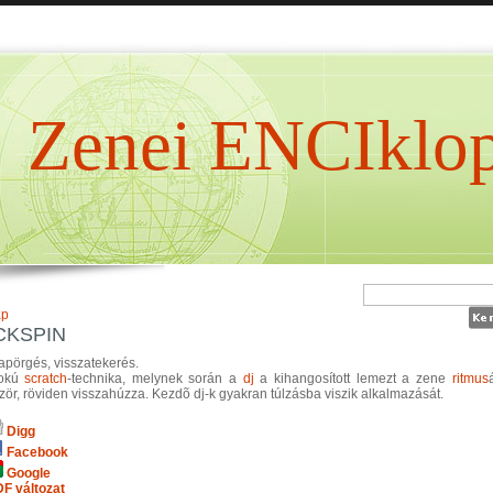
Zenei ENCIklop
ap
CKSPIN
apörgés, visszatekerés.
fokú
scratch
-technika, melynek során a
dj
a kihangosított lemezt a zene
ritmus
zör, röviden visszahúzza. Kezdõ dj-k gyakran túlzásba viszik alkalmazását.
Digg
Facebook
Google
F változat