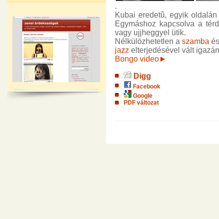
.
Kubai eredetû, egyik oldalán
Egymáshoz kapcsolva a térdek
vagy ujjheggyel ütik.
Nélkülözhetetlen a
szamba
és
jazz
elterjedésével vált igazá
Bongo video►
Digg
Facebook
Google
PDF változat