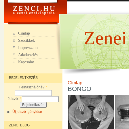
Zenei
Címlap
Szócikkek
Impresszum
Adatkezelési
Kapcsolat
BEJELENTKEZÉS
Címlap
Felhasználónév:
*
BONGO
Jelszó:
*
Új jelszó igénylése
ZENCI BLOG