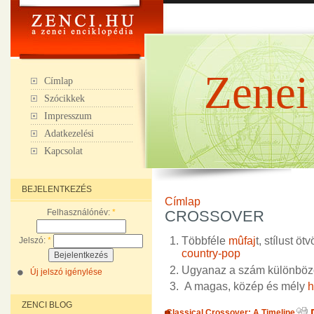
Zenei
Címlap
Szócikkek
Impresszum
Adatkezelési
Kapcsolat
BEJELENTKEZÉS
Címlap
Felhasználónév:
*
CROSSOVER
Többféle
mûfaj
t, stílust öt
Jelszó:
*
country-pop
Ugyanaz a szám különbö
Új jelszó igénylése
A magas, közép és mély
h
ZENCI BLOG
Classical Crossover: A Timeline