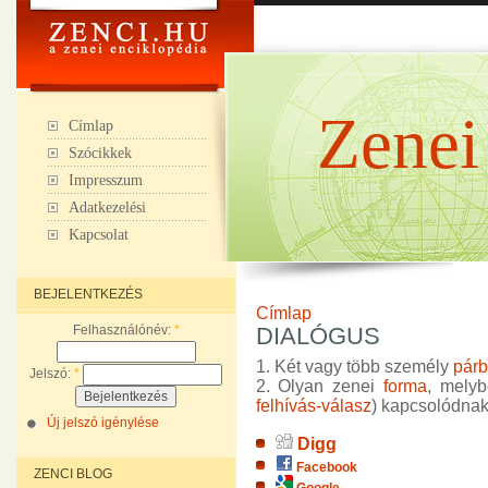
Zenei
Címlap
Szócikkek
Impresszum
Adatkezelési
Kapcsolat
BEJELENTKEZÉS
Címlap
Felhasználónév:
*
DIALÓGUS
1. Két vagy több személy
pár
Jelszó:
*
2. Olyan zenei
forma
, mely
felhívás-válasz
) kapcsolódna
Új jelszó igénylése
Digg
Facebook
ZENCI BLOG
Google